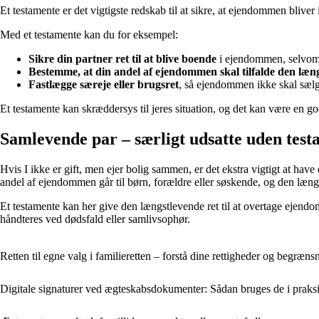
Et testamente er det vigtigste redskab til at sikre, at ejendommen blive
Med et testamente kan du for eksempel:
Sikre din partner ret til at blive boende
i ejendommen, selvom d
Bestemme, at din andel af ejendommen skal tilfalde den læn
Fastlægge særeje eller brugsret
, så ejendommen ikke skal sælg
Et testamente kan skræddersys til jeres situation, og det kan være en go
Samlevende par – særligt udsatte uden tes
Hvis I ikke er gift, men ejer bolig sammen, er det ekstra vigtigt at ha
andel af ejendommen går til børn, forældre eller søskende, og den længs
Et testamente kan her give den længstlevende ret til at overtage ejen
håndteres ved dødsfald eller samlivsophør.
Retten til egne valg i familieretten – forstå dine rettigheder og begræns
Digitale signaturer ved ægteskabsdokumenter: Sådan bruges de i praks