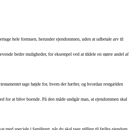
overtage hele formuen, herunder ejendommen, uden at udbetale arv til
vende bedre muligheder, for eksempel ved at tildele en større andel af
 testamentet tage højde for, hvem der hæfter, og hvordan restgælden
hed for at blive boende. På den måde undgår man, at ejendommen skal
 med speciale i familieret, når du skal tage stilling til fælles ejendom.