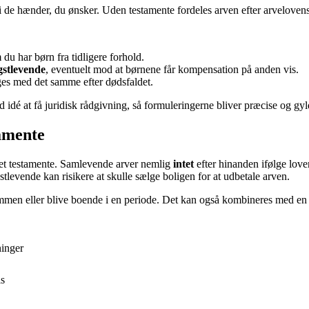
r i de hænder, du ønsker. Uden testamente fordeles arven efter arvelovens
u har børn fra tidligere forhold.
gstlevende
, eventuelt mod at børnene får kompensation på anden vis.
es med det samme efter dødsfaldet.
d idé at få juridisk rådgivning, så formuleringerne bliver præcise og gyl
tamente
ve et testamente. Samlevende arver nemlig
intet
efter hinanden ifølge love
tlevende kan risikere at skulle sælge boligen for at udbetale arven.
dommen eller blive boende i en periode. Det kan også kombineres med e
ninger
is