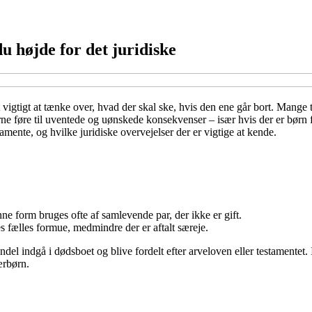
u højde for det juridiske
vigtigt at tænke over, hvad der skal ske, hvis den ene går bort. Mange 
e føre til uventede og uønskede konsekvenser – især hvis der er børn fra
mente, og hvilke juridiske overvejelser der er vigtige at kende.
ne form bruges ofte af samlevende par, der ikke er gift.
 fælles formue, medmindre der er aftalt særeje.
 andel indgå i dødsboet og blive fordelt efter arveloven eller testamen
ærbørn.