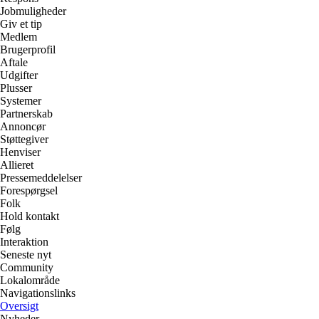
Jobmuligheder
Giv et tip
Medlem
Brugerprofil
Aftale
Udgifter
Plusser
Systemer
Partnerskab
Annoncør
Støttegiver
Henviser
Allieret
Pressemeddelelser
Forespørgsel
Folk
Hold kontakt
Følg
Interaktion
Seneste nyt
Community
Lokalområde
Navigationslinks
Oversigt
Nyheder