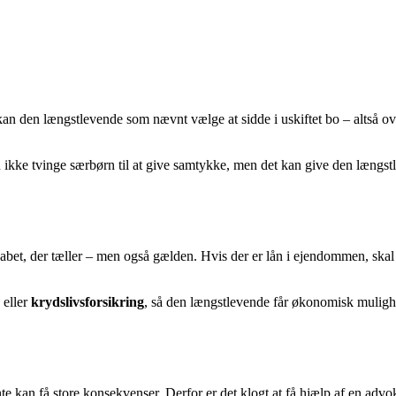
, kan den længstlevende som nævnt vælge at sidde i uskiftet bo – altså 
ikke tvinge særbørn til at give samtykke, men det kan give den længstle
abet, der tæller – men også gælden. Hvis der er lån i ejendommen, skal
eller
krydslivsforsikring
, så den længstlevende får økonomisk mulig
 kan få store konsekvenser. Derfor er det klogt at få hjælp af en advokat