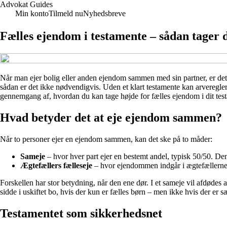
Advokat Guides
Min konto
Tilmeld nu
Nyhedsbreve
Fælles ejendom i testamente – sådan tager d
Når man ejer bolig eller anden ejendom sammen med sin partner, er det 
sådan er det ikke nødvendigvis. Uden et klart testamente kan arvereglern
gennemgang af, hvordan du kan tage højde for fælles ejendom i dit testa
Hvad betyder det at eje ejendom sammen?
Når to personer ejer en ejendom sammen, kan det ske på to måder:
Sameje
– hvor hver part ejer en bestemt andel, typisk 50/50. Den
Ægtefællers fælleseje
– hvor ejendommen indgår i ægtefællernes
Forskellen har stor betydning, når den ene dør. I et sameje vil afdødes
sidde i uskiftet bo, hvis der kun er fælles børn – men ikke hvis der er s
Testamentet som sikkerhedsnet