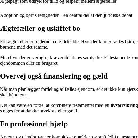
Ægtepagt som udtryk for tillid og respekt mellem ægtefæller
Adoption og børns rettigheder – en central del af den juridiske debat
Ægtefæller og uskiftet bo
For ægtefæller er reglerne mere fleksible. Hvis der kun er fælles børn
børnene med det samme.
Men hvis der er særbørn, kræver det deres samtykke. Et testamente kan 
ejendommen eller en brugsret.
Overvej også finansiering og gæld
Når man planlægger fordeling af fælles ejendom, er det ikke kun ejersk
skal håndteres.
Det kan være en fordel at kombinere testamentet med en
livsforsikring
sælges for at dække arvekrav eller gæld.
Få professionel hjælp
Arveret og ejendomsret er komplekse områder, og små fejl i et testamente