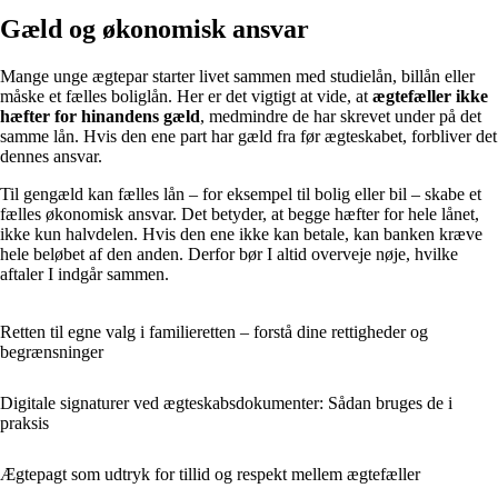
Gæld og økonomisk ansvar
Mange unge ægtepar starter livet sammen med studielån, billån eller
måske et fælles boliglån. Her er det vigtigt at vide, at
ægtefæller ikke
hæfter for hinandens gæld
, medmindre de har skrevet under på det
samme lån. Hvis den ene part har gæld fra før ægteskabet, forbliver det
dennes ansvar.
Til gengæld kan fælles lån – for eksempel til bolig eller bil – skabe et
fælles økonomisk ansvar. Det betyder, at begge hæfter for hele lånet,
ikke kun halvdelen. Hvis den ene ikke kan betale, kan banken kræve
hele beløbet af den anden. Derfor bør I altid overveje nøje, hvilke
aftaler I indgår sammen.
Retten til egne valg i familieretten – forstå dine rettigheder og
begrænsninger
Digitale signaturer ved ægteskabsdokumenter: Sådan bruges de i
praksis
Ægtepagt som udtryk for tillid og respekt mellem ægtefæller