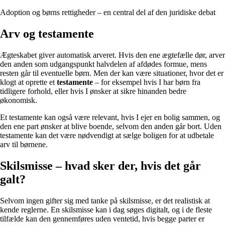
Adoption og børns rettigheder – en central del af den juridiske debat
Arv og testamente
Ægteskabet giver automatisk arveret. Hvis den ene ægtefælle dør, arver
den anden som udgangspunkt halvdelen af afdødes formue, mens
resten går til eventuelle børn. Men der kan være situationer, hvor det er
klogt at oprette et
testamente
– for eksempel hvis I har børn fra
tidligere forhold, eller hvis I ønsker at sikre hinanden bedre
økonomisk.
Et testamente kan også være relevant, hvis I ejer en bolig sammen, og
den ene part ønsker at blive boende, selvom den anden går bort. Uden
testamente kan det være nødvendigt at sælge boligen for at udbetale
arv til børnene.
Skilsmisse – hvad sker der, hvis det går
galt?
Selvom ingen gifter sig med tanke på skilsmisse, er det realistisk at
kende reglerne. En skilsmisse kan i dag søges digitalt, og i de fleste
tilfælde kan den gennemføres uden ventetid, hvis begge parter er