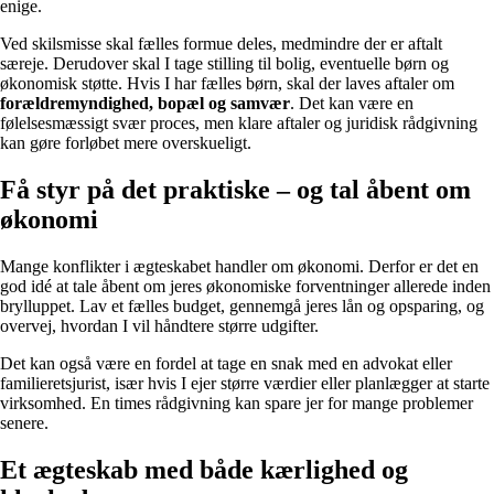
enige.
Ved skilsmisse skal fælles formue deles, medmindre der er aftalt
særeje. Derudover skal I tage stilling til bolig, eventuelle børn og
økonomisk støtte. Hvis I har fælles børn, skal der laves aftaler om
forældremyndighed, bopæl og samvær
. Det kan være en
følelsesmæssigt svær proces, men klare aftaler og juridisk rådgivning
kan gøre forløbet mere overskueligt.
Få styr på det praktiske – og tal åbent om
økonomi
Mange konflikter i ægteskabet handler om økonomi. Derfor er det en
god idé at tale åbent om jeres økonomiske forventninger allerede inden
brylluppet. Lav et fælles budget, gennemgå jeres lån og opsparing, og
overvej, hvordan I vil håndtere større udgifter.
Det kan også være en fordel at tage en snak med en advokat eller
familieretsjurist, især hvis I ejer større værdier eller planlægger at starte
virksomhed. En times rådgivning kan spare jer for mange problemer
senere.
Et ægteskab med både kærlighed og