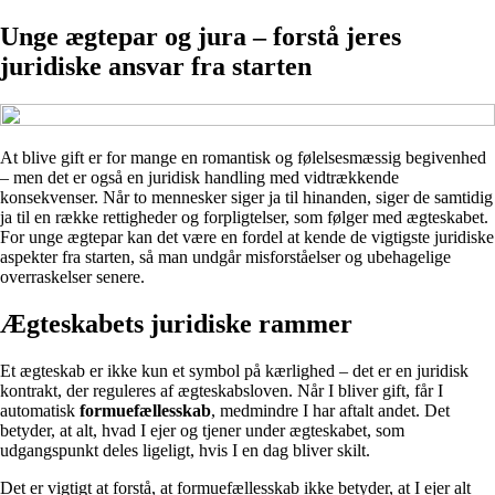
Unge ægtepar og jura – forstå jeres
juridiske ansvar fra starten
At blive gift er for mange en romantisk og følelsesmæssig begivenhed
– men det er også en juridisk handling med vidtrækkende
konsekvenser. Når to mennesker siger ja til hinanden, siger de samtidig
ja til en række rettigheder og forpligtelser, som følger med ægteskabet.
For unge ægtepar kan det være en fordel at kende de vigtigste juridiske
aspekter fra starten, så man undgår misforståelser og ubehagelige
overraskelser senere.
Ægteskabets juridiske rammer
Et ægteskab er ikke kun et symbol på kærlighed – det er en juridisk
kontrakt, der reguleres af ægteskabsloven. Når I bliver gift, får I
automatisk
formuefællesskab
, medmindre I har aftalt andet. Det
betyder, at alt, hvad I ejer og tjener under ægteskabet, som
udgangspunkt deles ligeligt, hvis I en dag bliver skilt.
Det er vigtigt at forstå, at formuefællesskab ikke betyder, at I ejer alt