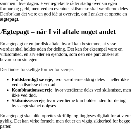
sammen i hverdagen. Hver ægtefælle råder stadig over sin egen
formue og gæld, men ved en eventuel skilsmisse skal værdierne deles.
Derfor kan det være en god idé at overveje, om I ønsker at oprette en
ægtepagt
.
Ægtepagt – når I vil aftale noget andet
En ægtepagt er en juridisk aftale, hvor I kan bestemme, at visse
værdier skal holdes uden for deling. Det kan for eksempel være en
virksomhed, en arv eller en ejendom, som den ene part ønsker at
bevare som sin egen.
Der findes forskellige former for særeje:
Fuldstændigt særeje
, hvor værdierne aldrig deles – heller ikke
ved skilsmisse eller død.
Kombinationssæreje
, hvor værdierne deles ved skilsmisse, men
ikke ved død.
Skilsmissesæreje
, hvor værdierne kun holdes uden for deling,
hvis ægteskabet opløses.
En ægtepagt skal altid oprettes skriftligt og tinglyses digitalt for at være
gyldig. Det kan virke formelt, men det er en vigtig sikkerhed for begge
parter.